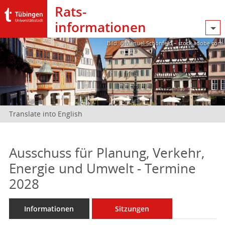
Rats­
informationen
Bild: @Manuel Schönfeld – stock.adobe.com
Translate into English
Ausschuss für Planung, Verkehr,
Energie und Umwelt - Termine
2028
Informationen
Sitzungen