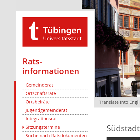
Rats­
informationen
Gemeinderat
Ortschaftsräte
Ortsbeiräte
Translate into Engl
Jugendgemeinderat
Integrationsrat
Südstadt
Sitzungstermine
Suche nach Ratsdokumenten