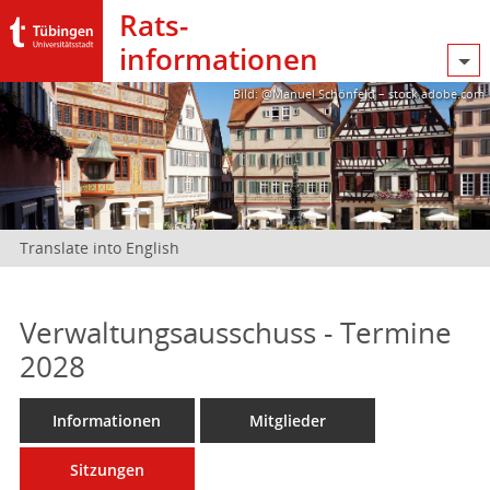
Rats­
informationen
Bild: @Manuel Schönfeld – stock.adobe.com
Translate into English
Verwaltungsausschuss - Termine
2028
Informationen
Mitglieder
Sitzungen