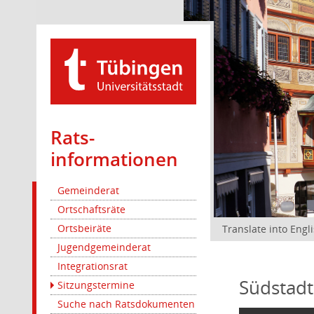
Rats­
informationen
Gemeinderat
Ortschaftsräte
Ortsbeiräte
Translate into Engl
Jugendgemeinderat
Integrationsrat
Südstadt
Sitzungstermine
Suche nach Ratsdokumenten