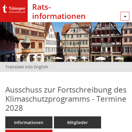
Rats­
informationen
Bild: @Manuel Schönfeld – stock.adobe.com
Translate into English
Ausschuss zur Fortschreibung des
Klimaschutzprogramms - Termine
2028
Informationen
Mitglieder