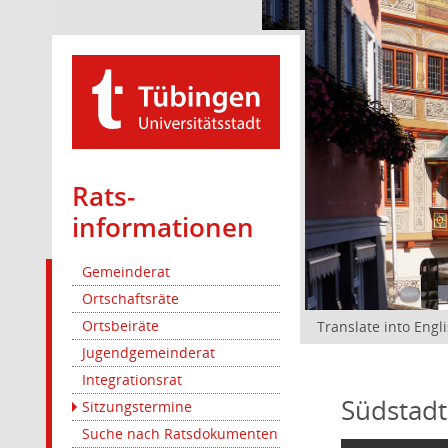
Rats­
informationen
Gemeinderat
Ortschaftsräte
Ortsbeiräte
Translate into Engl
Jugendgemeinderat
Integrationsrat
Südstadt
Sitzungstermine
Suche nach Ratsdokumenten