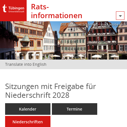
Rats­
informationen
Bild: @Manuel Schönfeld – stock.adobe.com
Translate into English
Sitzungen mit Freigabe für
Niederschrift 2028
Kalender
Termine
Niederschriften