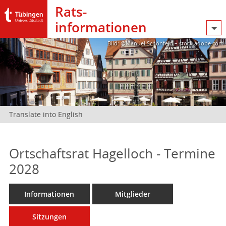
Rats­
informationen
Bild: @Manuel Schönfeld – stock.adobe.com
Translate into English
Ortschaftsrat Hagelloch - Termine
2028
Informationen
Mitglieder
Sitzungen