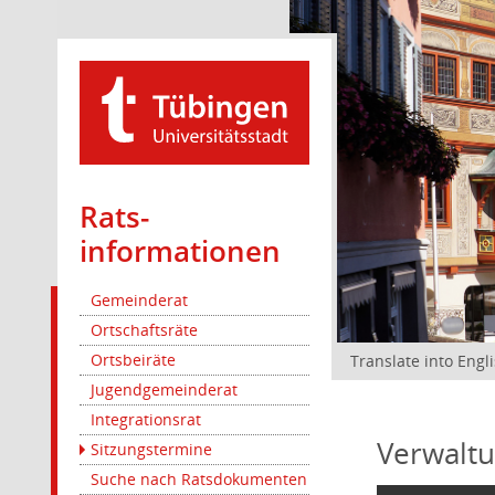
Rats­
informationen
Gemeinderat
Ortschaftsräte
Ortsbeiräte
Translate into Engl
Jugendgemeinderat
Integrationsrat
Verwaltu
Sitzungstermine
Suche nach Ratsdokumenten