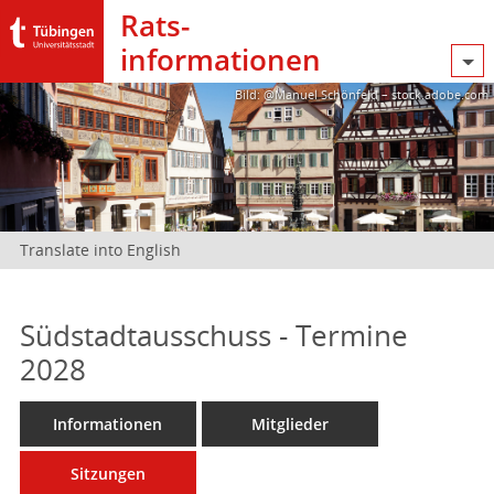
Rats­
informationen
Bild: @Manuel Schönfeld – stock.adobe.com
Translate into English
Südstadtausschuss - Termine
2028
Informationen
Mitglieder
Sitzungen