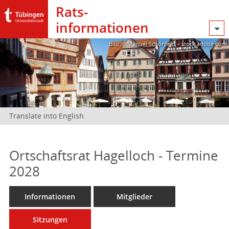
Rats­
informationen
Bild: @Manuel Schönfeld – stock.adobe.com
Translate into English
Ortschaftsrat Hagelloch - Termine
2028
Informationen
Mitglieder
Sitzungen