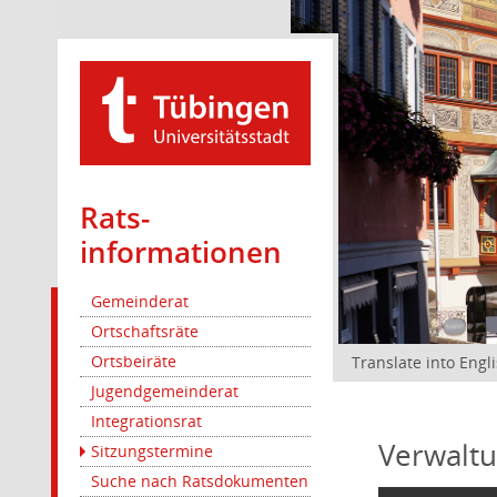
Rats­
informationen
Gemeinderat
Ortschaftsräte
Ortsbeiräte
Translate into Engl
Jugendgemeinderat
Integrationsrat
Verwaltu
Sitzungstermine
Suche nach Ratsdokumenten