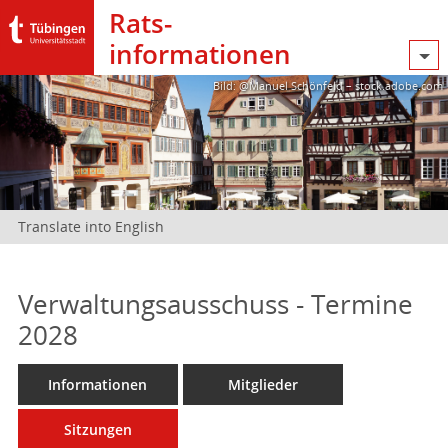
Rats­
informationen
Bild: @Manuel Schönfeld – stock.adobe.com
Translate into English
Verwaltungsausschuss - Termine
2028
Informationen
Mitglieder
Sitzungen