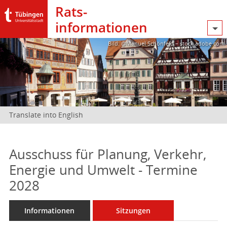
Rats­
informationen
Bild: @Manuel Schönfeld – stock.adobe.com
Translate into English
Ausschuss für Planung, Verkehr,
Energie und Umwelt - Termine
2028
Informationen
Sitzungen