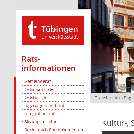
Rats­
informationen
Gemeinderat
Ortschaftsräte
Ortsbeiräte
Translate into Engl
Jugendgemeinderat
Integrationsrat
Kultur-,
Sitzungstermine
Suche nach Ratsdokumenten