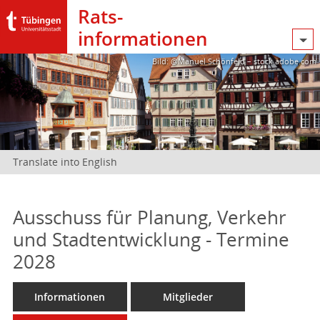
Rats­
informationen
Bild: @Manuel Schönfeld – stock.adobe.com
Translate into English
Ausschuss für Planung, Verkehr
und Stadtentwicklung - Termine
2028
Informationen
Mitglieder