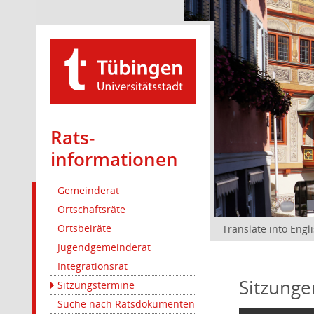
Rats­
informationen
Gemeinderat
Ortschaftsräte
Ortsbeiräte
Translate into Engl
Jugendgemeinderat
Integrationsrat
Sitzunge
Sitzungstermine
Suche nach Ratsdokumenten