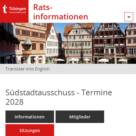
Rats­
informationen
Bild: @Manuel Schönfeld – stock.adobe.com
Translate into English
Südstadtausschuss - Termine
2028
Informationen
Mitglieder
Sitzungen