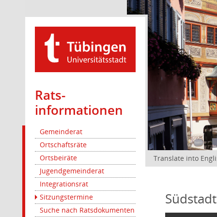
Rats­
informationen
Gemeinderat
Ortschaftsräte
Ortsbeiräte
Translate into Engl
Jugendgemeinderat
Integrationsrat
Südstadt
Sitzungstermine
Suche nach Ratsdokumenten