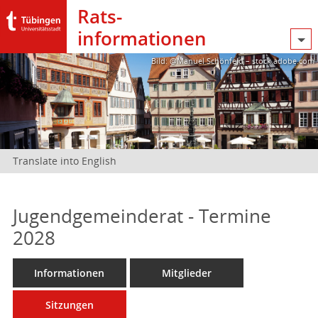
Rats­
informationen
Bild: @Manuel Schönfeld – stock.adobe.com
Translate into English
Jugendgemeinderat - Termine
2028
Informationen
Mitglieder
Sitzungen