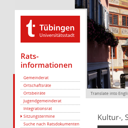
Rats­
informationen
Gemeinderat
Ortschaftsräte
Ortsbeiräte
Translate into Engl
Jugendgemeinderat
Integrationsrat
Kultur-,
Sitzungstermine
Suche nach Ratsdokumenten