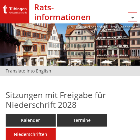
Rats­
informationen
Bild: @Manuel Schönfeld – stock.adobe.com
Translate into English
Sitzungen mit Freigabe für
Niederschrift 2028
Kalender
Termine
Niederschriften