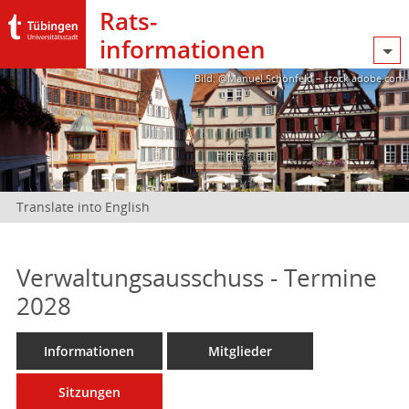
Rats­
informationen
Bild: @Manuel Schönfeld – stock.adobe.com
Translate into English
Verwaltungsausschuss - Termine
2028
Informationen
Mitglieder
Sitzungen