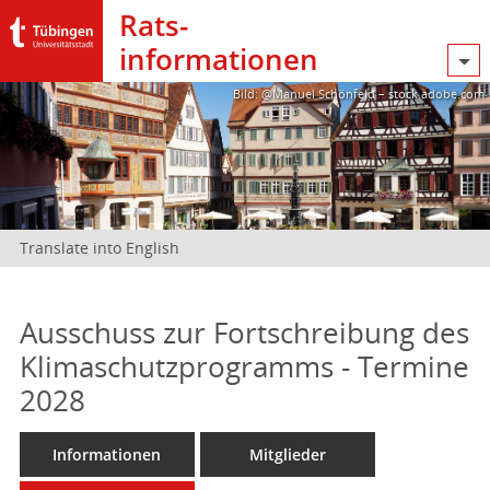
Rats­
informationen
Bild: @Manuel Schönfeld – stock.adobe.com
Translate into English
Ausschuss zur Fortschreibung des
Klimaschutzprogramms - Termine
2028
Informationen
Mitglieder