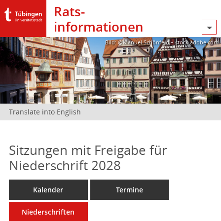
Rats­
informationen
Bild: @Manuel Schönfeld – stock.adobe.com
Translate into English
Sitzungen mit Freigabe für
Niederschrift 2028
Kalender
Termine
Niederschriften