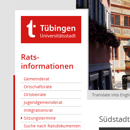
Rats­
informationen
Gemeinderat
Ortschaftsräte
Ortsbeiräte
Translate into Engl
Jugendgemeinderat
Integrationsrat
Südstadt
Sitzungstermine
Suche nach Ratsdokumenten