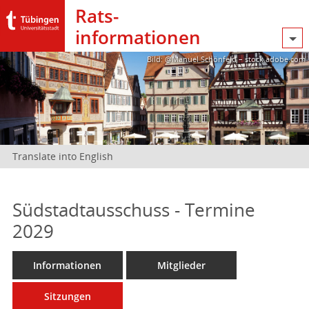
Rats­
informationen
Bild: @Manuel Schönfeld – stock.adobe.com
Translate into English
Südstadtausschuss - Termine
2029
Informationen
Mitglieder
Sitzungen