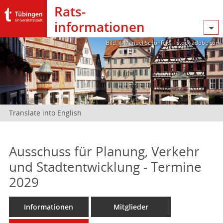
Rats­
informationen
Bild: @Manuel Schönfeld – stock.adobe.com
Translate into English
Ausschuss für Planung, Verkehr
und Stadtentwicklung - Termine
2029
Informationen
Mitglieder