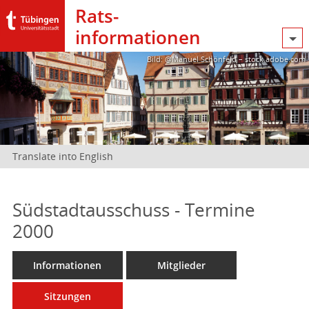
Rats­
informationen
Bild: @Manuel Schönfeld – stock.adobe.com
Translate into English
Südstadtausschuss - Termine
2000
Informationen
Mitglieder
Sitzungen