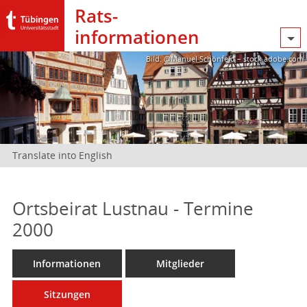
Rats­
informationen
Bild: @Manuel Schönfeld – stock.adobe.com
Translate into English
Ortsbeirat Lustnau - Termine
2000
Informationen
Mitglieder
Sitzungen