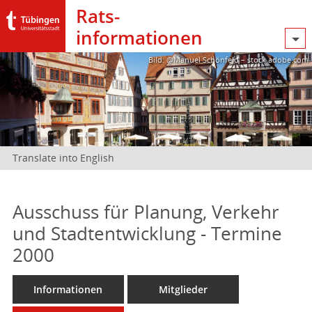
Rats­
informationen
Bild: @Manuel Schönfeld – stock.adobe.com
Translate into English
Ausschuss für Planung, Verkehr
und Stadtentwicklung - Termine
2000
Informationen
Mitglieder