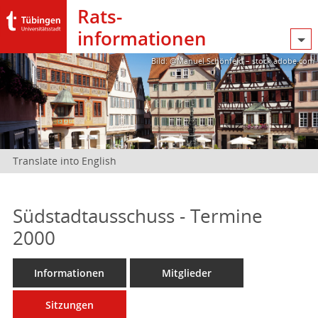
Rats­
informationen
Bild: @Manuel Schönfeld – stock.adobe.com
Translate into English
Südstadtausschuss - Termine
2000
Informationen
Mitglieder
Sitzungen