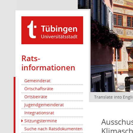
Rats­
informationen
Gemeinderat
Ortschaftsräte
Ortsbeiräte
Translate into Engl
Jugendgemeinderat
Integrationsrat
Ausschus
Sitzungstermine
Klimasc
Suche nach Ratsdokumenten