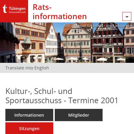
Rats­
informationen
Bild: @Manuel Schönfeld – stock.adobe.com
Translate into English
Kultur-, Schul- und
Sportausschuss - Termine 2001
Informationen
Mitglieder
Sitzungen