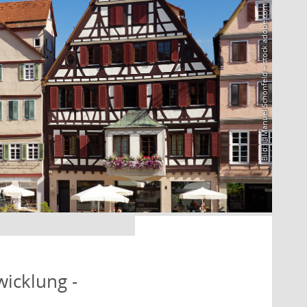
Bild: @Manuel Schönfeld – stock.adobe.com
icklung -