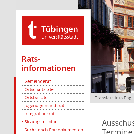
Rats­
informationen
Gemeinderat
Ortschaftsräte
Ortsbeiräte
Translate into Engl
Jugendgemeinderat
Integrationsrat
Ausschus
Sitzungstermine
Termine
Suche nach Ratsdokumenten