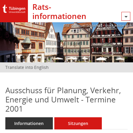
Rats­
informationen
Bild: @Manuel Schönfeld – stock.adobe.com
Translate into English
Ausschuss für Planung, Verkehr,
Energie und Umwelt - Termine
2001
Informationen
Sitzungen