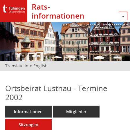
Rats­
informationen
Bild: @Manuel Schönfeld – stock.adobe.com
Translate into English
Ortsbeirat Lustnau - Termine
2002
Informationen
Mitglieder
Sitzungen