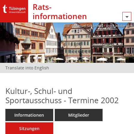
Rats­
informationen
Bild: @Manuel Schönfeld – stock.adobe.com
Translate into English
Kultur-, Schul- und
Sportausschuss - Termine 2002
Informationen
Mitglieder
Sitzungen