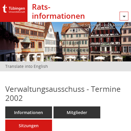
Rats­
informationen
Bild: @Manuel Schönfeld – stock.adobe.com
Translate into English
Verwaltungsausschuss - Termine
2002
Informationen
Mitglieder
Sitzungen