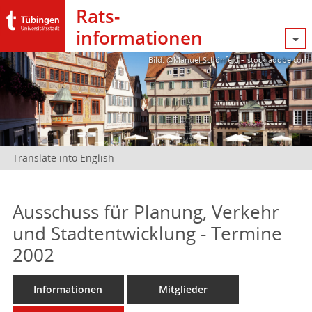
Rats­
informationen
Bild: @Manuel Schönfeld – stock.adobe.com
Translate into English
Ausschuss für Planung, Verkehr
und Stadtentwicklung - Termine
2002
Informationen
Mitglieder