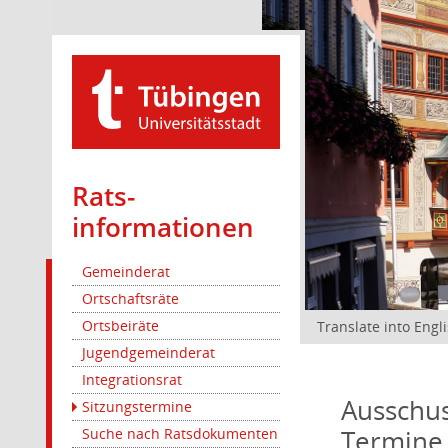
Rats­
informationen
Gemeinderat
Ortschaftsräte
Ortsbeiräte
Translate into Engl
Jugendgemeinderat
Integrationsrat
Ausschus
Sitzungstermine
Termine
Suche nach Ratsdokumenten