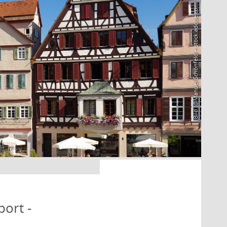
Bild: @Manuel Schönfeld – stock.adobe.com
port -