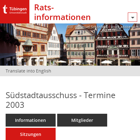
Rats­
informationen
Bild: @Manuel Schönfeld – stock.adobe.com
Translate into English
Südstadtausschuss - Termine
2003
Informationen
Mitglieder
Sitzungen