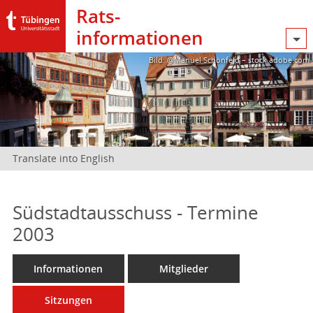
Rats­
informationen
Bild: @Manuel Schönfeld – stock.adobe.com
Translate into English
Südstadtausschuss - Termine
2003
Informationen
Mitglieder
Sitzungen