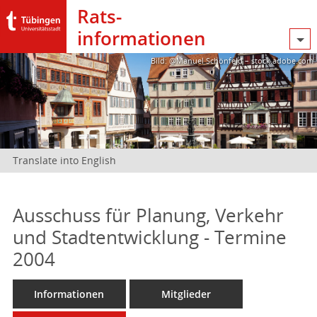
Rats­
informationen
Bild: @Manuel Schönfeld – stock.adobe.com
Translate into English
Ausschuss für Planung, Verkehr
und Stadtentwicklung - Termine
2004
Informationen
Mitglieder