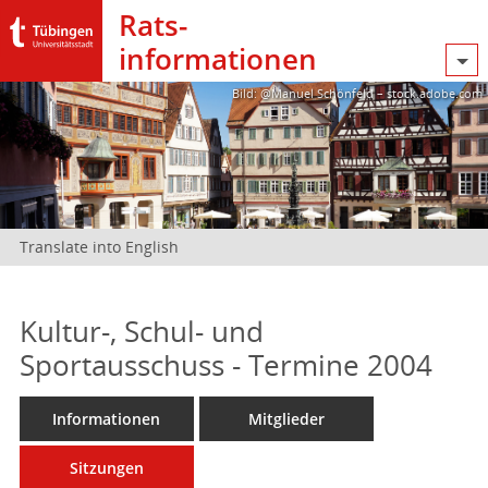
Rats­
informationen
Bild: @Manuel Schönfeld – stock.adobe.com
Translate into English
Kultur-, Schul- und
Sportausschuss - Termine 2004
Informationen
Mitglieder
Sitzungen