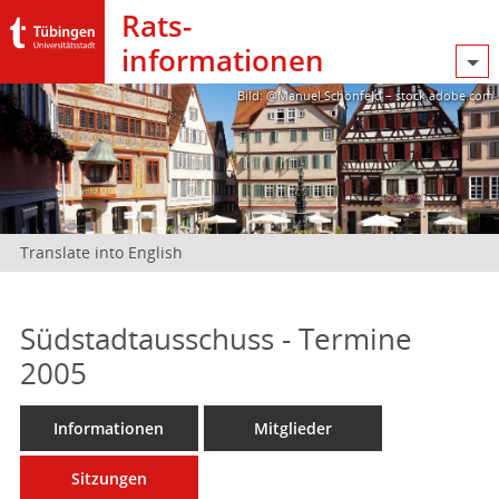
Rats­
informationen
Bild: @Manuel Schönfeld – stock.adobe.com
Translate into English
Südstadtausschuss - Termine
2005
Informationen
Mitglieder
Sitzungen