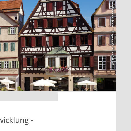
Bild: @Manuel Schönfeld – stock.adobe.com
icklung -