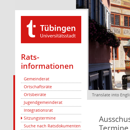
Rats­
informationen
Gemeinderat
Ortschaftsräte
Ortsbeiräte
Translate into Engl
Jugendgemeinderat
Integrationsrat
Ausschus
Sitzungstermine
Termine
Suche nach Ratsdokumenten