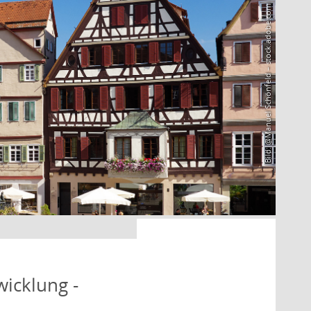
Bild: @Manuel Schönfeld – stock.adobe.com
icklung -