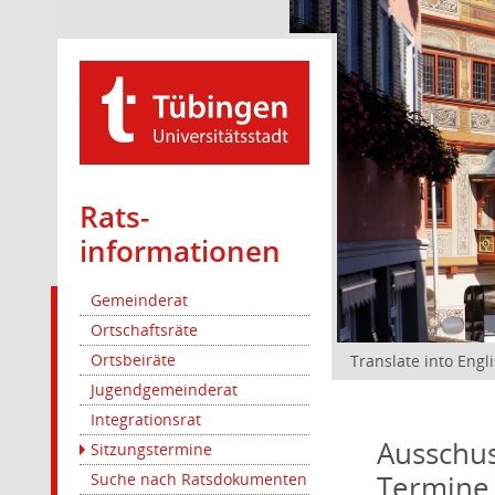
Rats­
informationen
Gemeinderat
Ortschaftsräte
Ortsbeiräte
Translate into Engl
Jugendgemeinderat
Integrationsrat
Ausschus
Sitzungstermine
Termine
Suche nach Ratsdokumenten