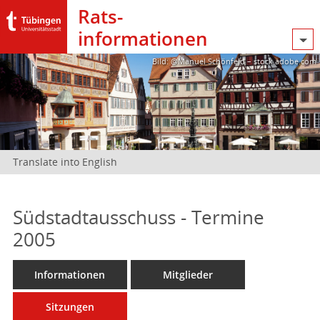
Rats­
informationen
Bild: @Manuel Schönfeld – stock.adobe.com
Translate into English
Südstadtausschuss - Termine
2005
Informationen
Mitglieder
Sitzungen