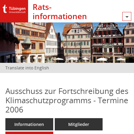
Rats­
informationen
Bild: @Manuel Schönfeld – stock.adobe.com
Translate into English
Ausschuss zur Fortschreibung des
Klimaschutzprogramms - Termine
2006
Informationen
Mitglieder